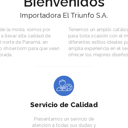
Bienvenidos
Importadora El Triunfo S.A.
 de la moda, somos por
Tenemos un amplio catálog
 llevar alta calidad de
para toda ocasión con el m
al norte de Panamá, en
diferentes estilos ideales 
stro showroom para que vean
amplia experiencia en el s
orada.
ofrecer los mejores diseño
Servicio de Calidad
Presentamos un servicio de
atención a todas sus dudas y