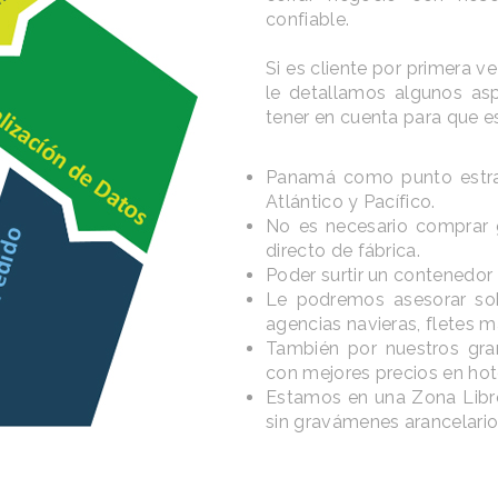
confiable.
Si es cliente por primera v
le detallamos algunos as
tener en cuenta para que e
Panamá como punto estra
Atlántico y Pacífico.
No es necesario comprar
directo de fábrica.
Poder surtir un contenedor
Le podremos asesorar so
agencias navieras, fletes m
También por nuestros gra
con mejores precios en hot
Estamos en una Zona Libr
sin gravámenes arancelario