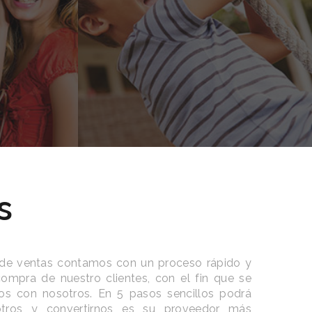
-Diversidad.
Las niñas son como las mamás y
recientes por cada
diseñamos estampados insuperable
stilos.
para que a la hora de usarlo se si
caricatura que más les gusta.
s
de ventas contamos con un proceso rápido y
compra de nuestro clientes, con el fin que se
s con nosotros. En 5 pasos sencillos podrá
otros y convertirnos es su proveedor más