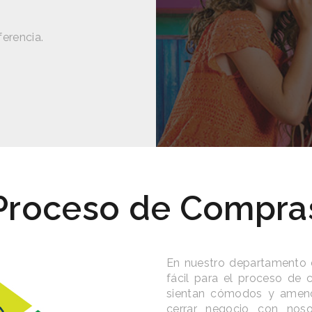
para lucir siempre a la moda.
ferencia.
-Moderno.
Nuestras líneas están llenas de diseños 
nueva temporada variedad de gustos y e
Proceso de Compra
En nuestro departamento 
fácil para el proceso de 
sientan cómodos y ameno
cerrar negocio con nos