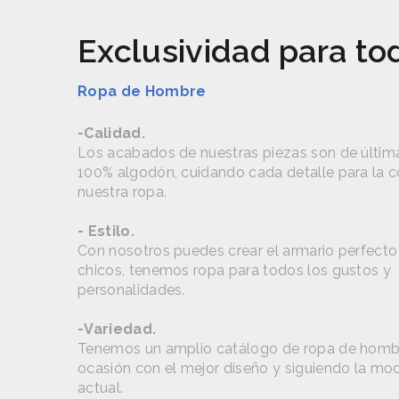
Exclusividad para to
Ropa de Hombre
-Calidad.
Los acabados de nuestras piezas son de última
100% algodón, cuidando cada detalle para la
nuestra ropa.
- Estilo.
Con nosotros puedes crear el armario perfecto
chicos, tenemos ropa para todos los gustos y
personalidades.
-Variedad.
Tenemos un amplio catálogo de ropa de homb
ocasión con el mejor diseño y siguiendo la mo
actual.