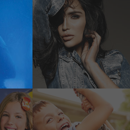
Ropa de Niñas
-Diseños únicos.
a son ideales para
Hacemos que con nuestras prenda
las últimas
casa se identifiquen con sus per
crear sus historias.
-Moda infantil.
n con nuestros
Sabemos que las niñas son coquet
de hermosos encajes
como mamá, es por eso que nues
look con nosotros por
basados en los estilos que están
-Colorida.
Nuestras piezas son ricas en deta
o en la mujer,
colores, mezclas de telas, estam
en nuestras marcas
y estampados.